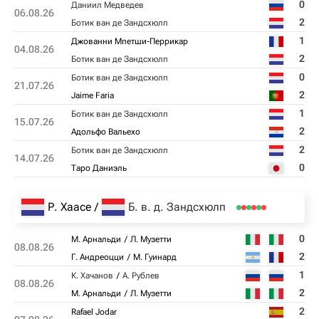
0
Даниил Медведев
06.08.26
2
Ботик ван де Зандсхюлп
1
Джованни Мпетши-Перрикар
04.08.26
2
Ботик ван де Зандсхюлп
0
Ботик ван де Зандсхюлп
21.07.26
2
Jaime Faria
1
Ботик ван де Зандсхюлп
15.07.26
2
Адольфо Вальехо
2
Ботик ван де Зандсхюлп
14.07.26
0
Таро Даниэль
Р. Хаасе
Б. в. д. Зандсхюлп
0
М. Арнальди
Л. Музетти
08.08.26
2
Г. Андреоцци
М. Гуинард
1
К. Хачанов
А. Рублев
08.08.26
2
М. Арнальди
Л. Музетти
2
Rafael Jodar