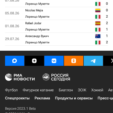
07.08.26
0
Лоренцо Музетти
0
Nicolas Mejia
05.08.26
2
Лоренцо Музетти
2
Rafael Jodar
01.08.26
1
Лоренцо Музетти
1
Александр Вукич
29.07.26
2
Лоренцо Музетти
Футбол
Фигурное катание
Биатлон
ЗОЖ
Хоккей
Ав
Спецпроекты
Реклама
Продукты и сервисы
Пресс-ц
Версия 2023.1 Beta