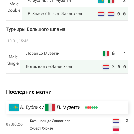
4
2
А. Бублик
Л. Музетти
Male
Double
6
6
Р. Хаасе
Б. в. д. Зандсхюлп
Турниры Большого шлема
10.01, 15:45
6
1
4
Лоренцо Музетти
Male
Single
3
6
6
Ботик ван де Зандсхюлп
Последние матчи
А. Бублик
Л. Музетти
2
Ботик ван де Зандсхюлп
07.08.26
1
Хуберт Хуркач