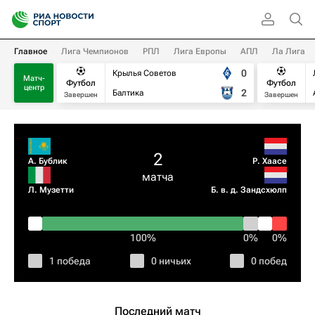
Главное
Лига Чемпионов
РПЛ
Лига Европы
АПЛ
Ла Лига
0
Крылья Советов
Матч-
Футбол
Футбол
центр
2
Балтика
Завершен
Завершен
2
А. Бублик
Р. Хаасе
матча
Л. Музетти
Б. в. д. Зандсхюлп
100%
0%
0%
1 победа
0 ничьих
0 побед
Последний матч