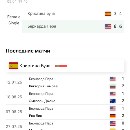
05.04, 19:40
3
4
Кристина Буча
Female
Single
6
6
Бернарда Пера
Последние матчи
Кристина Буча
1
Бернарда Пера
12.01.26
2
Виктория Томова
1
Бернарда Пера
18.08.25
2
Эмерсон Джонс
1
Бернарда Пера
07.08.25
2
Ева Лис
0
Бернарда Пера
27.07.25