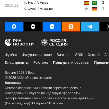
2
К. Буча
Р. Матос
30.05.26
1
С. Шувэй
M. Wallner
Футбол
Фигурное катание
Биатлон
ЗОЖ
Хоккей
Ав
Спецпроекты
Реклама
Продукты и сервисы
Пресс-ц
Версия 2023.1 Beta
© 2026 МИА «Россия сегодня»
Вакансии
Сетевое издание РИА Новости зарегистрировано
в Федеральной службе по надзору в сфере связи,
информационных технологий и массовых коммуникаций
(Роскомнадзор) 08 апреля 2014 года.