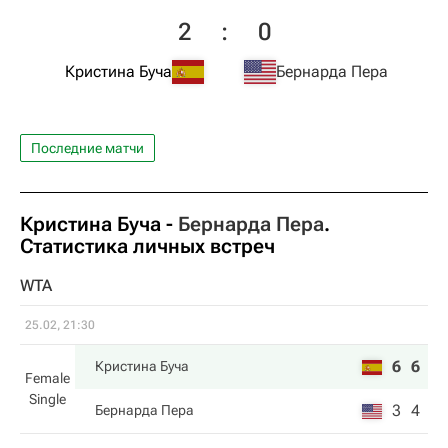
2
:
0
Кристина Буча
Бернарда Пера
Последние матчи
Кристина Буча
-
Бернарда Пера
.
Статистика личных встреч
WTA
25.02, 21:30
6
6
Кристина Буча
Female
Single
3
4
Бернарда Пера