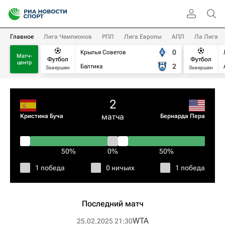
Главное
Лига Чемпионов
РПЛ
Лига Европы
АПЛ
Ла Лига
0
Крылья Советов
Матч-
Футбол
Футбол
центр
2
Балтика
Завершен
Завершен
2
матча
Кристина Буча
Бернарда Пера
50%
0%
50%
1 победа
0 ничьих
1 победа
Последний матч
WTA
25.02.2025 21:30