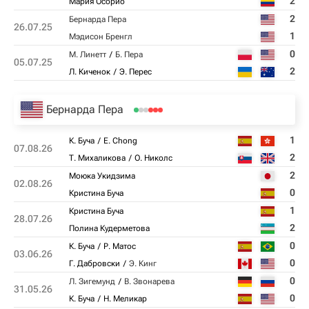
2
Мария Осорио
2
Бернарда Пера
26.07.25
1
Мэдисон Бренгл
0
М. Линетт
Б. Пера
05.07.25
2
Л. Киченок
Э. Перес
Бернарда Пера
1
К. Буча
E. Chong
07.08.26
2
Т. Михаликова
О. Николс
2
Моюка Укидзима
02.08.26
0
Кристина Буча
1
Кристина Буча
28.07.26
2
Полина Кудерметова
0
К. Буча
Р. Матос
03.06.26
0
Г. Дабровски
Э. Кинг
0
Л. Зигемунд
В. Звонарева
31.05.26
0
К. Буча
Н. Меликар