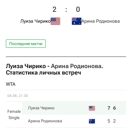
2
:
0
Луиза Чирико
Арина Родионова
Последние матчи
Луиза Чирико
-
Арина Родионова
.
Статистика личных встреч
WTA
04.08, 21:30
7
6
Луиза Чирико
Female
Single
5
2
Арина Родионова