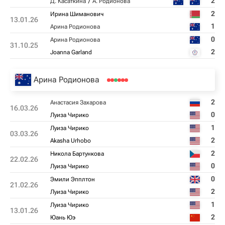
2
Д. Касаткина
А. Родионова
2
Ирина Шиманович
13.01.26
1
Арина Родионова
0
Арина Родионова
31.10.25
2
Joanna Garland
Арина Родионова
2
Анастасия Захарова
16.03.26
0
Луиза Чирико
1
Луиза Чирико
03.03.26
2
Akasha Urhobo
2
Никола Бартункова
22.02.26
0
Луиза Чирико
0
Эмили Эпплтон
21.02.26
2
Луиза Чирико
1
Луиза Чирико
13.01.26
2
Юань Юэ