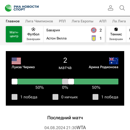
Главное
Лига Чемпионов
РПЛ
Лига Европы
АПЛ
Ла Лига
2
Бавария
Матч-
Футбол
Теннис
центр
1
Астон Вилла
Завершен
Завершен
2
матча
Луиза Чирико
Арина Родионова
50%
0%
50%
1 победа
0 ничьих
1 победа
Последний матч
WTA
04.08.2024 21:30