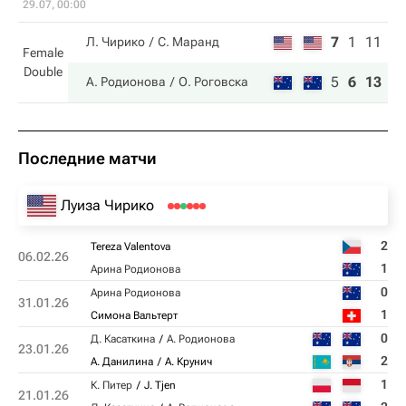
29.07, 00:00
7
1
11
Л. Чирико
С. Маранд
Female
Double
5
6
13
А. Родионова
О. Роговска
Последние матчи
Луиза Чирико
2
Tereza Valentova
06.02.26
1
Арина Родионова
0
Арина Родионова
31.01.26
1
Симона Вальтерт
0
Д. Касаткина
А. Родионова
23.01.26
2
А. Данилина
А. Крунич
1
К. Питер
J. Tjen
21.01.26