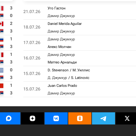
3
Уго Гастон
21.07.26
0
Дамир Джумхур
2
Daniel Merida Aguilar
18.07.26
3
Дамир Джумхур
1
Дамир Джумхур
17.07.26
3
Алекс Молчан
1
Дамир Джумхур
16.07.26
3
Маттео Арнальди
0
D. Stevenson
М. Уиллис
15.07.26
3
Д. Джумхур
S. Latinovic
1
Juan Carlos Prado
15.07.26
3
Дамир Джумхур