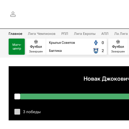
Главное
Лига Чемпионов
РПЛ
Лига Европы
АПЛ
Ла Лига
0
Крылья Советов
Матч-
Футбол
Футбол
центр
2
Балтика
Завершен
Завершен
Новак Джокови
3 победы