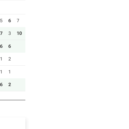
5
6
7
7
3
10
6
6
1
2
1
1
6
2