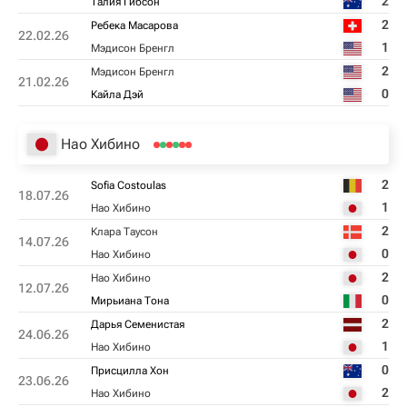
2
Талия Гибсон
2
Ребека Масарова
22.02.26
1
Мэдисон Бренгл
2
Мэдисон Бренгл
21.02.26
0
Кайла Дэй
Нао Хибино
2
Sofia Costoulas
18.07.26
1
Нао Хибино
2
Клара Таусон
14.07.26
0
Нао Хибино
2
Нао Хибино
12.07.26
0
Мирьиана Тона
2
Дарья Семенистая
24.06.26
1
Нао Хибино
0
Присцилла Хон
23.06.26
2
Нао Хибино