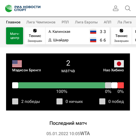
Главное
Лига Чемпионов
РПЛ
Лига Европы
АПЛ
Ла Лига
3
3
А. Калинская
Матч-
Теннис
Теннис
центр
6
6
Д. Шнайдер
Завершен
Завершен
2
матча
Мэдисон Бренгл
Нао Хибино
100%
0%
0%
2 победы
0 ничьих
0 побед
Последний матч
WTA
05.01.2022 10:05