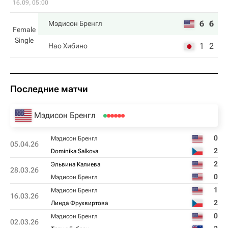
16.09, 05:00
6
6
Мэдисон Бренгл
Female
Single
1
2
Нао Хибино
Последние матчи
Мэдисон Бренгл
0
Мэдисон Бренгл
05.04.26
2
Dominika Salkova
2
Эльвина Калиева
28.03.26
0
Мэдисон Бренгл
1
Мэдисон Бренгл
16.03.26
2
Линда Фрухвиртова
0
Мэдисон Бренгл
02.03.26