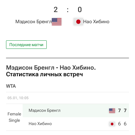
2
:
0
Мэдисон Бренгл
Нао Хибино
Последние матчи
Мэдисон Бренгл
-
Нао Хибино
.
Статистика личных встреч
WTA
05.01, 10:05
7
7
Мэдисон Бренгл
Female
Single
6
6
Нао Хибино