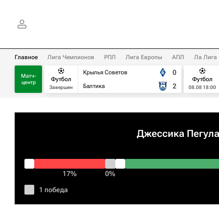
Главное
Лига Чемпионов
РПЛ
Лига Европы
АПЛ
Ла Лига
0
Крылья Советов
Матч-
Футбол
Футбол
центр
2
Балтика
Завершен
08.08 18:00
Джессика Пегул
17%
0%
1 победа