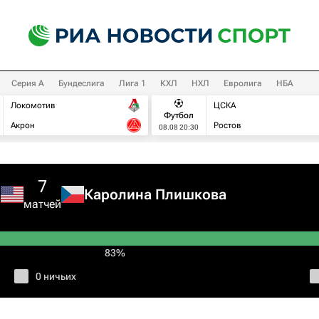
Серия А
Бундеслига
Лига 1
КХЛ
НХЛ
Евролига
НБА
Локомотив
ЦСКА
Футбол
Акрон
Ростов
08.08 20:30
7
а
Каролина Плишкова
матчей
83%
0 ничьих