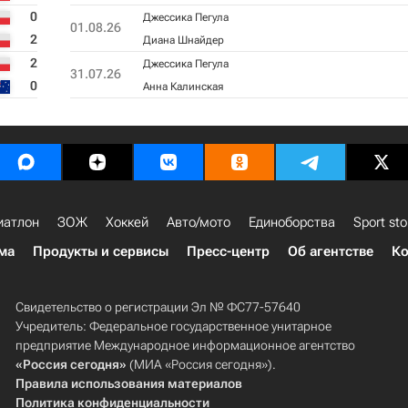
0
Джессика Пегула
01.08.26
2
Диана Шнайдер
2
Джессика Пегула
31.07.26
0
Анна Калинская
иатлон
ЗОЖ
Хоккей
Авто/мото
Единоборства
Sport sto
ма
Продукты и сервисы
Пресс-центр
Об агентстве
Ко
Свидетельство о регистрации Эл № ФС77-57640
Учредитель: Федеральное государственное унитарное
предприятие Международное информационное агентство
«Россия сегодня»
(МИА «Россия сегодня»).
Правила использования материалов
Политика конфиденциальности