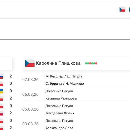
Каролина Плишкова
2
М. Кесслер
Д. Пегула
07.08.26
0
С. Эррани
Н. Меликар
0
Джессика Пегула
06.08.26
2
Камилла Рахимова
0
Джессика Пегула
05.08.26
2
Магдалена Френх
0
Джессика Пегула
03.08.26
2
Александра Эала