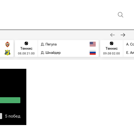
Д. Пегула
А. С
Теннис
Теннис
Д. Шнайдер
Е. А
08.08 21:00
09.08 02:00
5 побед