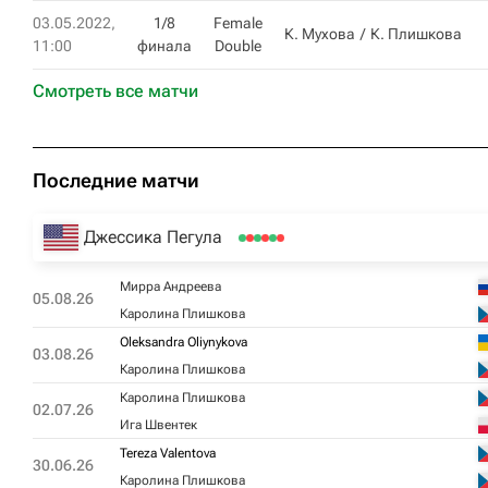
03.05.2022,
1/8
Female
К. Мухова
К. Плишкова
11:00
финала
Double
Смотреть все матчи
Последние матчи
Джессика Пегула
Мирра Андреева
05.08.26
Каролина Плишкова
Oleksandra Oliynykova
03.08.26
Каролина Плишкова
Каролина Плишкова
02.07.26
Ига Швентек
Tereza Valentova
30.06.26
Каролина Плишкова