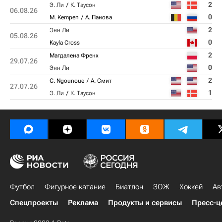
2
Э. Ли
К. Таусон
06.08.26
0
M. Kempen
А. Панова
2
Энн Ли
05.08.26
0
Kayla Cross
2
Магдалена Френх
29.07.26
0
Энн Ли
2
C. Ngounoue
А. Смит
27.07.26
1
Э. Ли
К. Таусон
Футбол
Фигурное катание
Биатлон
ЗОЖ
Хоккей
Ав
Спецпроекты
Реклама
Продукты и сервисы
Пресс-ц