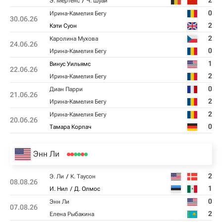
2
Э. Мертенс
Ч. Шуай
0
Ирина-Камелия Бегу
30.06.26
2
Кэти Суон
2
Каролина Мухова
24.06.26
0
Ирина-Камелия Бегу
1
Винус Уильямс
22.06.26
2
Ирина-Камелия Бегу
0
Диан Парри
21.06.26
2
Ирина-Камелия Бегу
2
Ирина-Камелия Бегу
20.06.26
0
Тамара Корпач
Энн Ли
2
Э. Ли
К. Таусон
08.08.26
1
И. Нил
Д. Олмос
0
Энн Ли
07.08.26
2
Елена Рыбакина