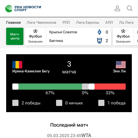
Главное
Лига Чемпионов
РПЛ
Лига Европы
АПЛ
Ла Лига
0
Крылья Советов
Матч-
Футбол
Футбол
центр
2
Балтика
Завершен
Завершен
3
матча
Ирина-Камелия Бегу
Энн Ли
67%
0%
33%
2 победы
0 ничьих
1 победа
Последний матч
WTA
05.03.2025 23:45