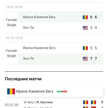
19.07, 20:55
6
6
Ирина-Камелия Бегу
Female
Single
3
4
Энн Ли
22.10, 14:35
5
5
Ирина-Камелия Бегу
Female
Single
7
7
Энн Ли
Последние матчи
Ирина-Камелия Бегу
0
И. Бегу
Ж. Кристиан
03.07.26