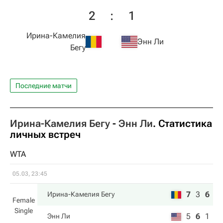
2
:
1
Ирина-Камелия
Энн Ли
Бегу
Последние матчи
Ирина-Камелия Бегу
-
Энн Ли
. Статистика
личных встреч
WTA
05.03, 23:45
7
3
6
Ирина-Камелия Бегу
Female
Single
5
6
1
Энн Ли