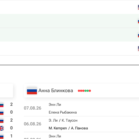
Анна Блинкова
2
Энн Ли
07.08.26
0
Елена Рыбакина
2
Э. Ли
К. Таусон
06.08.26
0
M. Kempen
А. Панова
1
Энн Ли