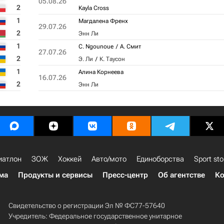
05.08.26
2
Kayla Cross
1
Магдалена Френх
29.07.26
2
Энн Ли
1
C. Ngounoue
А. Смит
27.07.26
2
Э. Ли
К. Таусон
1
Алина Корнеева
16.07.26
2
Энн Ли
иатлон
ЗОЖ
Хоккей
Авто/мото
Единоборства
Sport sto
ма
Продукты и сервисы
Пресс-центр
Об агентстве
Ко
Свидетельство о регистрации Эл № ФС77-57640
Учредитель: Федеральное государственное унитарное