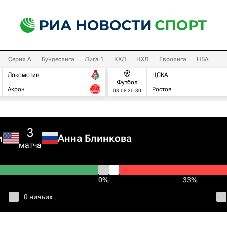
Серия А
Бундеслига
Лига 1
КХЛ
НХЛ
Евролига
НБА
Локомотив
ЦСКА
Футбол
Акрон
Ростов
08.08 20:30
3
и
Анна Блинкова
матча
0%
33%
0 ничьих