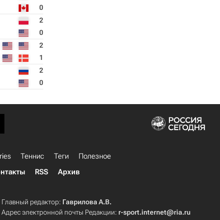
0
2
0
2
1
2
0
ries
Теннис
Теги
Полезное
нтакты
RSS
Архив
Главный редактор:
Гаврилова А.В.
Адрес электронной почты Редакции:
r-sport.internet@ria.ru