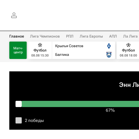
Главное
Лига Чемпионов
РПЛ
Лига Европы
АПЛ
Ла Лига
Крылья Советов
Матч-
Футбол
Футбол
центр
Балтика
08.08 15:30
08.08 18:00
Энн Л
67%
2 победы