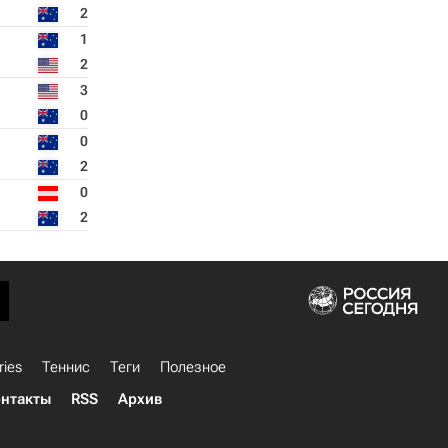
2
1
2
3
0
0
2
0
2
ries
Теннис
Теги
Полезное
нтакты
RSS
Архив