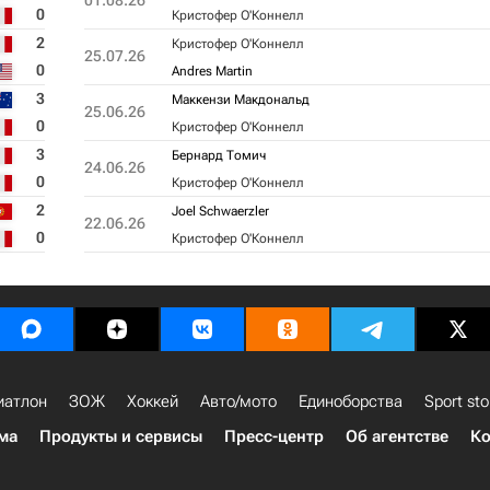
01.08.26
0
Кристофер О'Коннелл
2
Кристофер О'Коннелл
25.07.26
0
Andres Martin
3
Маккензи Макдональд
25.06.26
0
Кристофер О'Коннелл
3
Бернард Томич
24.06.26
0
Кристофер О'Коннелл
2
Joel Schwaerzler
22.06.26
0
Кристофер О'Коннелл
иатлон
ЗОЖ
Хоккей
Авто/мото
Единоборства
Sport sto
ма
Продукты и сервисы
Пресс-центр
Об агентстве
Ко