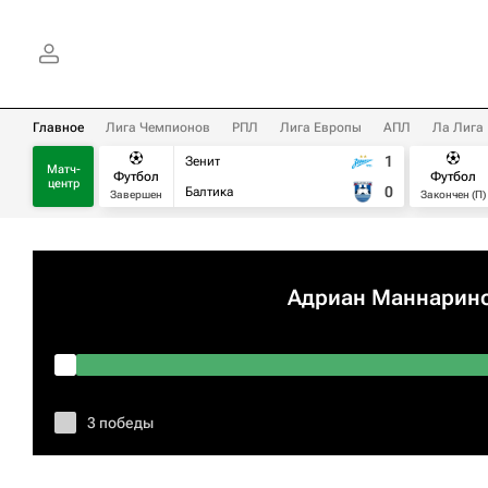
Главное
Лига Чемпионов
РПЛ
Лига Европы
АПЛ
Ла Лига
1
Зенит
Матч-
Футбол
Футбол
центр
0
Балтика
Завершен
Закончен (П)
Адриан Маннарин
3 победы