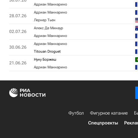
30.07.26
Адриан Маннарино
Адриан Маннарино
28.07.26
Лернер Тьен
Алекс Де Минаур
02.07.26
Адриан Маннарино
Адриан Маннарино
30.06.26
Titouan Droguet
Нуну Боржеш
21.06.26
Адриан Маннарино
Футбол
Фигурное катание
Б
Спецпроекты
Рекла