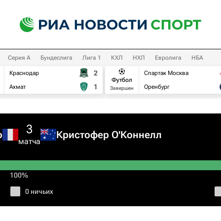
Серия А
Бундеслига
Лига 1
КХЛ
НХЛ
Евролига
НБА
2
Краснодар
Спартак Москва
Футбол
1
Ахмат
Оренбург
Завершен
3
о
Кристофер О'Коннелл
матча
100%
0 ничьих