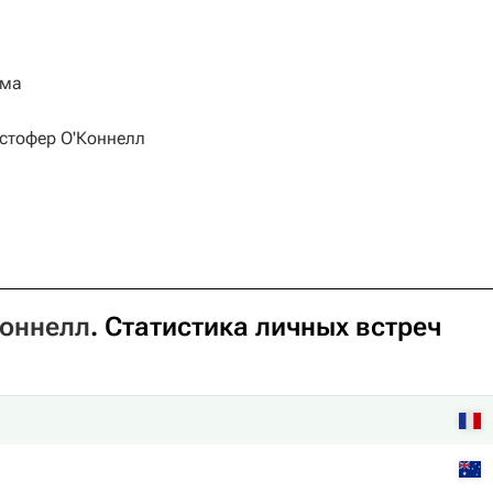
ема
стофер О'Коннелл
Коннелл
. Статистика личных встреч