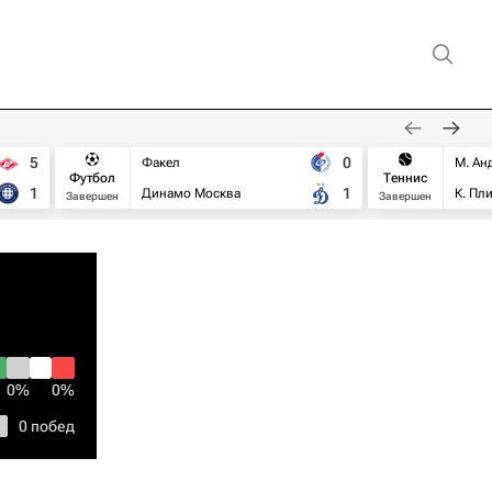
5
0
Факел
М. Ан
Футбол
Теннис
1
1
Динамо Москва
К. Пл
Завершен
Завершен
0%
0%
0 побед