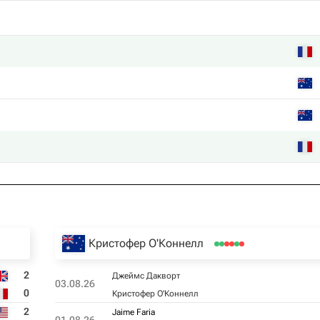
Кристофер О'Коннелл
2
Джеймс Дакворт
03.08.26
0
Кристофер О'Коннелл
2
Jaime Faria