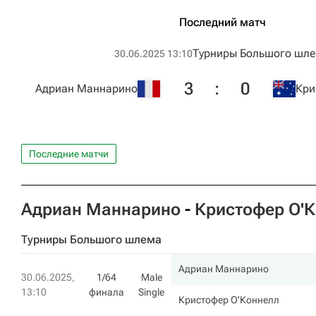
Последний матч
Турниры Большого шл
30.06.2025 13:10
3
:
0
Адриан Маннарино
Кри
Последние матчи
Адриан Маннарино
-
Кристофер О'
Турниры Большого шлема
Адриан Маннарино
30.06.2025,
1/64
Male
13:10
финала
Single
Кристофер О'Коннелл