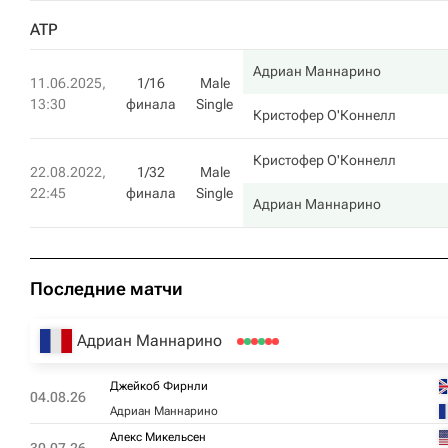
ATP
Адриан Маннарино
11.06.2025,
1/16
Male
13:30
финала
Single
Кристофер О'Коннелл
Кристофер О'Коннелл
22.08.2022,
1/32
Male
22:45
финала
Single
Адриан Маннарино
Последние матчи
Адриан Маннарино
Джейкоб Фирнли
04.08.26
Адриан Маннарино
Алекс Микельсен