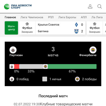
Главное
Лига Чемпионов
РПЛ
Лига Европы
АПЛ
Ла Лига
0
Крылья Советов
Матч-
Футбол
Футбол
центр
2
Балтика
Завершен
Завершен
3
матча
Партизан
Фенербахче
0%
33%
67%
0 побед
1 ничья
2 победы
Последний матч
Клубные товарищеские матчи
02.07.2022 19:30