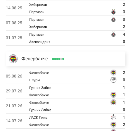
2
Хиберниан
14.08.25
3
Партизан
0
Партизан
07.08.25
2
Хиберниан
4
Партизан
31.07.25
0
Александрия
Фенербахче
2
Фенербахче
05.08.26
0
Штурм
1
Гурник Забже
29.07.26
1
Фенербахче
1
Фенербахче
21.07.26
0
Гурник Забже
1
ЛАСК Линц
14.07.26
2
Фенербахче