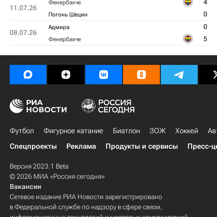
4
Фенербахче
11.07.26
0
Погонь Шецин
0
Адмира
08.07.26
5
Фенербахче
Футбол
Фигурное катание
Биатлон
ЗОЖ
Хоккей
Ав
Спецпроекты
Реклама
Продукты и сервисы
Пресс-ц
Версия 2023.1 Beta
© 2026 МИА «Россия сегодня»
Вакансии
Сетевое издание РИА Новости зарегистрировано
в Федеральной службе по надзору в сфере связи,