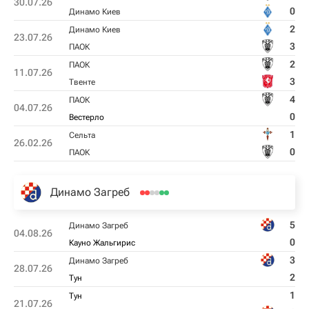
30.07.26
0
Динамо Киев
2
Динамо Киев
23.07.26
3
ПАОК
2
ПАОК
11.07.26
3
Твенте
4
ПАОК
04.07.26
0
Вестерло
1
Сельта
26.02.26
0
ПАОК
Динамо Загреб
5
Динамо Загреб
04.08.26
0
Кауно Жальгирис
3
Динамо Загреб
28.07.26
2
Тун
1
Тун
21.07.26