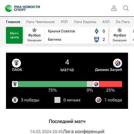
Главное
Лига Чемпионов
РПЛ
Лига Европы
АПЛ
Ла Лига
0
Крылья Советов
Матч-
Футбол
Футбол
центр
2
Балтика
Завершен
Завершен
4
матча
ПАОК
Динамо Загреб
75%
0%
25%
3 победы
0 ничьих
1 победа
Последний матч
Лига конференций
14.03.2024 20:45