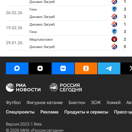
1
Динамо Загреб
3
Генк
26.02.26
3
Динамо Загреб
1
Динамо Загреб
19.02.26
3
Генк
2
Мидтъюлланн
29.01.26
0
Динамо Загреб
Футбол
Фигурное катание
Биатлон
ЗОЖ
Хоккей
Ав
Спецпроекты
Реклама
Продукты и сервисы
Пресс-ц
Версия 2023.1 Beta
© 2026 МИА «Россия сегодня»