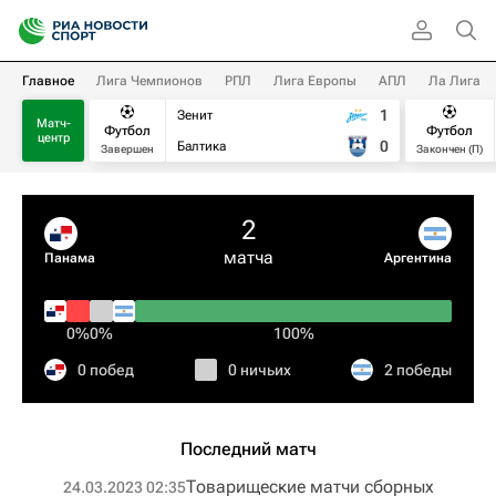
Главное
Лига Чемпионов
РПЛ
Лига Европы
АПЛ
Ла Лига
1
Зенит
Матч-
Футбол
Футбол
центр
0
Балтика
Завершен
Закончен (П)
2
матча
Панама
Аргентина
0%
0%
100%
0 побед
0 ничьих
2 победы
Последний матч
Товарищеские матчи сборных
24.03.2023 02:35