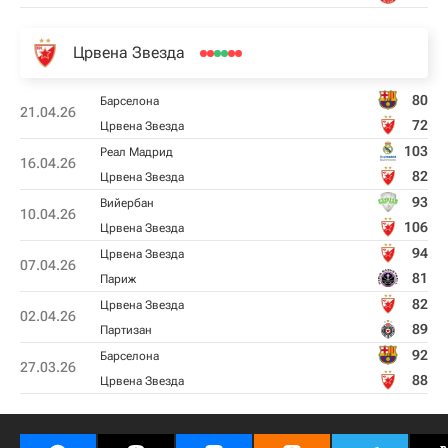
Црвена Звезда
80
Барселона
21.04.26
72
Црвена Звезда
103
Реал Мадрид
16.04.26
82
Црвена Звезда
93
Вийербан
10.04.26
106
Црвена Звезда
94
Црвена Звезда
07.04.26
81
Париж
82
Црвена Звезда
02.04.26
89
Партизан
92
Барселона
27.03.26
88
Црвена Звезда