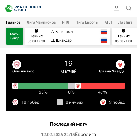
Главное
Лига Чемпионов
РПЛ
Лига Европы
АПЛ
Ла Лига
А. Калинская
Матч-
Теннис
Теннис
центр
Д. Шнайдер
06.08 19:30
06.08 21:00
19
матчей
Олимпиакос
Црвена Звезда
53%
0%
47%
10 побед
0 ничьих
9 побед
Последний матч
Евролига
12.02.2026 22:15