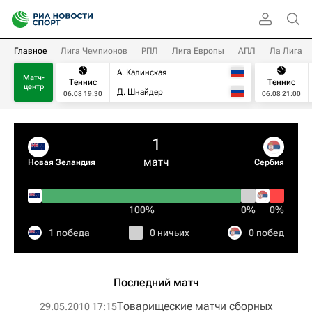
Главное
Лига Чемпионов
РПЛ
Лига Европы
АПЛ
Ла Лига
А. Калинская
Матч-
Теннис
Теннис
центр
Д. Шнайдер
06.08 19:30
06.08 21:00
1
матч
Новая Зеландия
Сербия
100%
0%
0%
1 победа
0 ничьих
0 побед
Последний матч
Товарищеские матчи сборных
29.05.2010 17:15