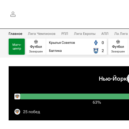
Главное
Лига Чемпионов
РПЛ
Лига Европы
АПЛ
Ла Лига
0
Крылья Советов
Матч-
Футбол
Футбол
центр
2
Балтика
Завершен
Завершен
Нью-Йорк
63%
25 побед