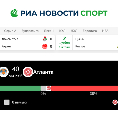
Серия А
Бундеслига
Лига 1
КХЛ
НХЛ
Евролига
НБА
0
Локомотив
ЦСКА
Футбол
0
Акрон
Ростов
1-й тайм
40
Атланта
матчей
0%
38%
0 ничьих