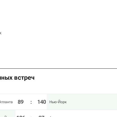
к
чных встреч
89
:
140
Атланта
Нью-Йорк