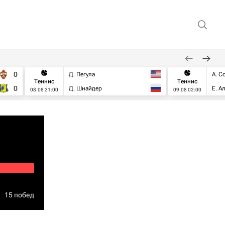
0
Д. Пегула
А. С
Теннис
Теннис
0
Д. Шнайдер
Е. А
08.08 21:00
09.08 02:00
15 побед