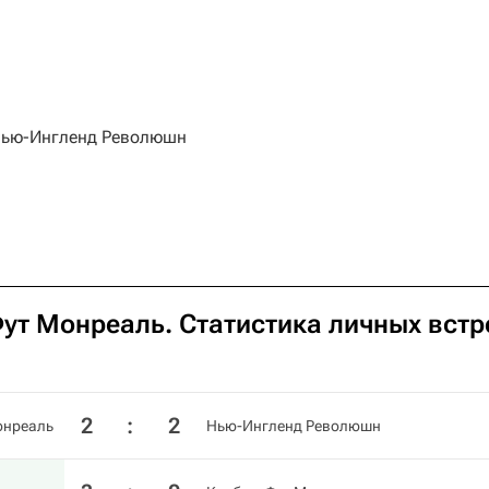
ью-Ингленд Революшн
ут Монреаль. Статистика личных встр
2
:
2
онреаль
Нью-Ингленд Революшн