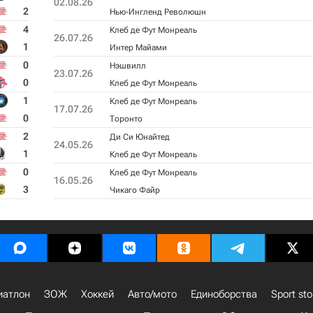
02.08.26
2
Нью-Ингленд Революшн
4
Клеб де Фут Монреаль
26.07.26
1
Интер Майами
0
Нэшвилл
23.07.26
0
Клеб де Фут Монреаль
1
Клеб де Фут Монреаль
17.07.26
0
Торонто
2
Ди Си Юнайтед
24.05.26
1
Клеб де Фут Монреаль
0
Клеб де Фут Монреаль
16.05.26
3
Чикаго Файр
иатлон
ЗОЖ
Хоккей
Авто/мото
Единоборства
Sport sto