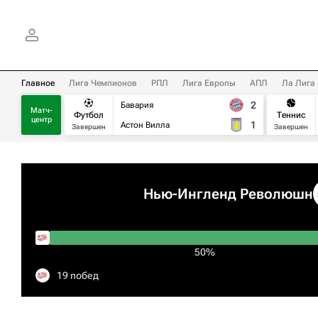
Главное
Лига Чемпионов
РПЛ
Лига Европы
АПЛ
Ла Лига
2
Бавария
Матч-
Футбол
Теннис
центр
1
Астон Вилла
Завершен
Завершен
Нью-Ингленд Революшн
50%
19 побед