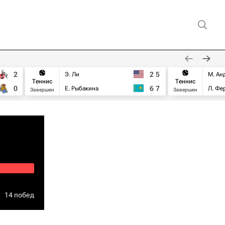
2
2
5
Э. Ли
М. Ан
Теннис
Теннис
0
6
7
Е. Рыбакина
Л. Фе
Завершен
Завершен
14 побед