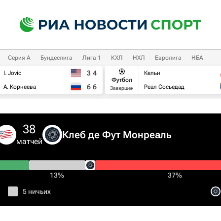
Серия А
Бундеслига
Лига 1
КХЛ
НХЛ
Евролига
НБА
3
4
I. Jovic
Кельн
Футбол
6
6
А. Корнеева
Реал Сосьедад
Завершен
38
Клеб де Фут Монреаль
матчей
13%
37%
5 ничьих