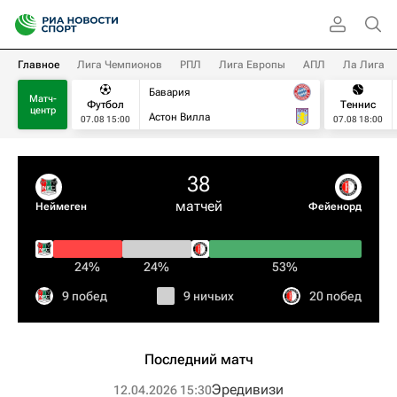
Главное
Лига Чемпионов
РПЛ
Лига Европы
АПЛ
Ла Лига
Бавария
Матч-
Футбол
Теннис
центр
Астон Вилла
07.08 15:00
07.08 18:00
38
матчей
Неймеген
Фейенорд
24%
24%
53%
9 побед
9 ничьих
20 побед
Последний матч
Эредивизи
12.04.2026 15:30