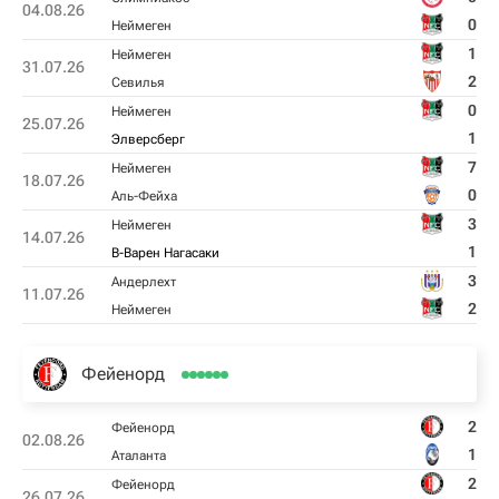
04.08.26
0
Неймеген
1
Неймеген
31.07.26
2
Севилья
0
Неймеген
25.07.26
1
Элверсберг
7
Неймеген
18.07.26
0
Аль-Фейха
3
Неймеген
14.07.26
1
В-Варен Нагасаки
3
Андерлехт
11.07.26
2
Неймеген
Фейенорд
2
Фейенорд
02.08.26
1
Аталанта
2
Фейенорд
26.07.26