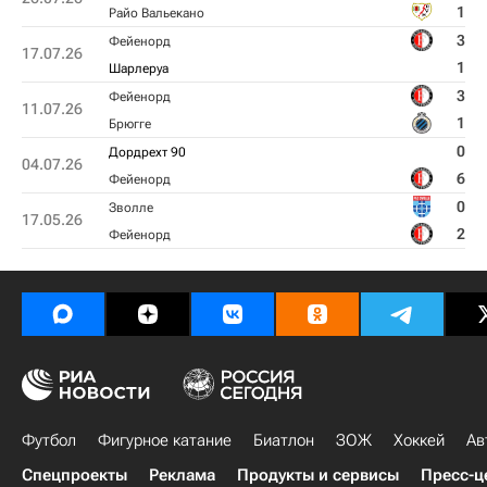
1
Райо Вальекано
3
Фейенорд
17.07.26
1
Шарлеруа
3
Фейенорд
11.07.26
1
Брюгге
0
Дордрехт 90
04.07.26
6
Фейенорд
0
Зволле
17.05.26
2
Фейенорд
Футбол
Фигурное катание
Биатлон
ЗОЖ
Хоккей
Ав
Спецпроекты
Реклама
Продукты и сервисы
Пресс-ц