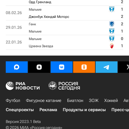
2
Одд Гренланд
1
Мальме
08.02.26
2
Джонбук Хюндай Моторс
2
Генк
29.01.26
1
Мальме
0
Мальме
22.01.26
1
Црвена Звезда
Футбол
Фигурное катание
Биатлон
ЗОЖ
Хоккей
Ав
Спецпроекты
Реклама
Продукты и сервисы
Пресс-ц
Версия 2023.1 Beta
© 2026 МИА «Россия сегодня»