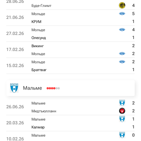
28.06.26
4
Буде-Глимт
5
Мольде
21.06.26
1
КРУМ
4
Мольде
27.02.26
1
Олесунд
2
Викинг
17.02.26
2
Мольде
2
Мольде
15.02.26
1
Браттваг
Мальме
2
Мальме
26.06.26
2
Мидтъюлланн
1
Мальме
20.03.26
1
Калмар
0
Мальме
10.02.26