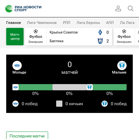
Главное
Лига Чемпионов
РПЛ
Лига Европы
АПЛ
Ла Лига
0
Крылья Советов
Матч-
Футбол
Футбол
центр
2
Балтика
Завершен
Завершен
0
матчей
Мольде
Мальме
0%
0%
0%
0 побед
0 ничьих
0 побед
Последние матчи