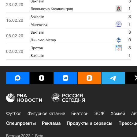
3
Sakhalin
23.02.20
1
Локомотив Калининград
3
Sakhalin
16.02.20
1
Минчанка
3
Sakhalin
08.02.20
0
Динамо-Метар
3
Протон
02.02.20
1
Sakhalin
Футбол
Фигурное катание
Биатлон
ЗОЖ
Хоккей
Ав
Спецпроекты
Реклама
Продукты и сервисы
Пресс-ц
Версия 2023.1 Beta