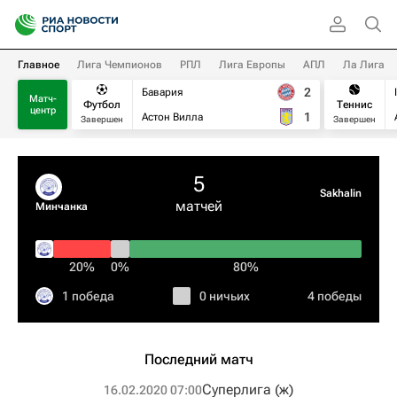
Главное
Лига Чемпионов
РПЛ
Лига Европы
АПЛ
Ла Лига
2
Бавария
Матч-
Футбол
Теннис
центр
1
Астон Вилла
Завершен
Завершен
5
Sakhalin
матчей
Минчанка
20%
0%
80%
1 победа
0 ничьих
4 победы
Последний матч
Суперлига (ж)
16.02.2020 07:00