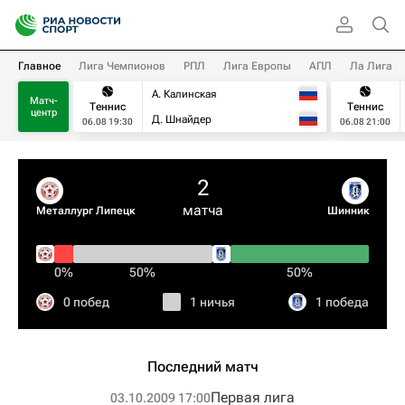
Главное
Лига Чемпионов
РПЛ
Лига Европы
АПЛ
Ла Лига
А. Калинская
Матч-
Теннис
Теннис
центр
Д. Шнайдер
06.08 19:30
06.08 21:00
2
матча
Металлург Липецк
Шинник
0%
50%
50%
0 побед
1 ничья
1 победа
Последний матч
Первая лига
03.10.2009 17:00