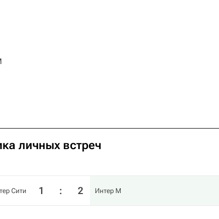
М
ика личных встреч
1
:
2
тер Сити
Интер М