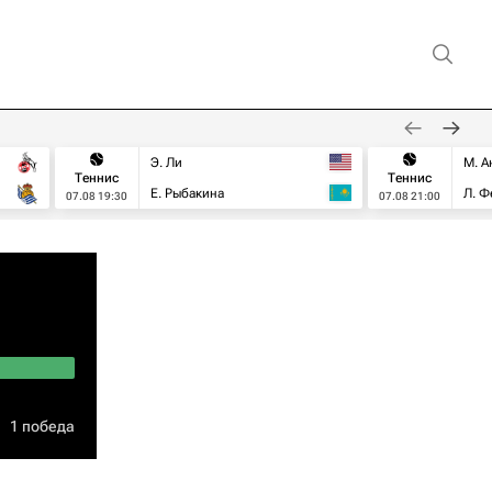
Э. Ли
М. А
Теннис
Теннис
Е. Рыбакина
Л. Ф
07.08 19:30
07.08 21:00
1 победа