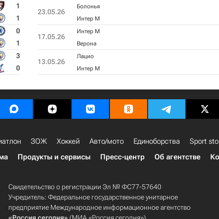
1
Болонья
23.05.26
1
Интер М
0
Интер М
17.05.26
1
Верона
3
Лацио
13.05.26
0
Интер М
иатлон
ЗОЖ
Хоккей
Авто/мото
Единоборства
Sport sto
ма
Продукты и сервисы
Пресс-центр
Об агентстве
Ко
Свидетельство о регистрации Эл № ФС77-57640
Учредитель: Федеральное государственное унитарное
предприятие Международное информационное агентство
«Россия сегодня»
(МИА «Россия сегодня»).