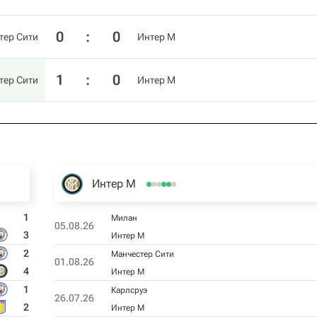
0
:
0
тер Сити
Интер М
1
:
0
тер Сити
Интер М
Интер М
1
Милан
05.08.26
3
Интер М
2
Манчестер Сити
01.08.26
4
Интер М
1
Карлсруэ
26.07.26
2
Интер М