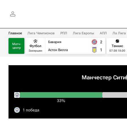
Главное
Лига Чемпионов
РПЛ
Лига Европы
АПЛ
Ла Лига
2
Бавария
Матч-
Футбол
Теннис
центр
1
Астон Вилла
Завершен
07.08 18:00
Манчестер Сити
33%
1 победа