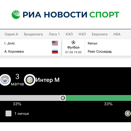
Серия А
Бундеслига
Лига 1
КХЛ
НХЛ
Евролига
НБА
I. Jovic
Кельн
Футбол
А. Корнеева
Реал Сосьедад
07.08 19:00
3
Интер М
матча
33%
33%
1 ничья