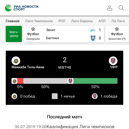
Главное
Лига Чемпионов
РПЛ
Лига Европы
АПЛ
Ла Лига
1
Зенит
Матч-
Футбол
Футбол
центр
0
Балтика
Завершен
Закончен (П)
2
матча
Маккаби Тель-Авив
ЧФР
0%
50%
50%
0 побед
1 ничья
1 победа
Последний матч
Квалификация Лиги чемпионов
30.07.2019 19:00