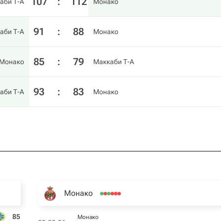
107
:
112
аби Т-А
Монако
91
:
88
аби Т-А
Монако
85
:
79
Монако
Маккаби Т-А
93
:
83
аби Т-А
Монако
Монако
85
Монако