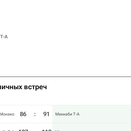
Т-А
личных встреч
86
:
91
Монако
Маккаби Т-А