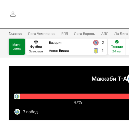
Главное
Лига Чемпионов
РПЛ
Лига Европы
АПЛ
Ла Лига
2
Бавария
Матч-
Футбол
Теннис
центр
1
Астон Вилла
Завершен
2-й сет
Маккаби Т-А
47%
7 побед