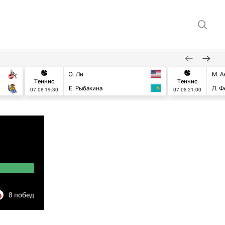
Э. Ли
М. А
Теннис
Теннис
Е. Рыбакина
Л. Ф
07.08 19:30
07.08 21:00
8 побед