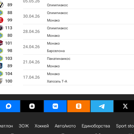
05.05.26
89
Олимпиакос
88
Олимпиакос
30.04.26
99
Монако
113
Олимпиакос
28.04.26
80
Монако
101
Монако
24.04.26
98
Барселона
103
Панатинаикос
21.04.26
89
Монако
104
Монако
17.04.26
100
Хапоэль Т-А
иатлон
ЗОЖ
Хоккей
Авто/мото
Единоборства
Sport sto