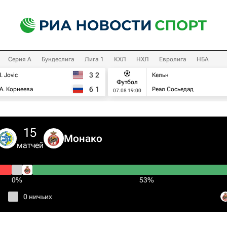
Серия А
Бундеслига
Лига 1
КХЛ
НХЛ
Евролига
НБА
3
2
I. Jovic
Кельн
Футбол
6
1
А. Корнеева
Реал Сосьедад
07.08 19:00
15
Монако
матчей
0%
53%
0 ничьих