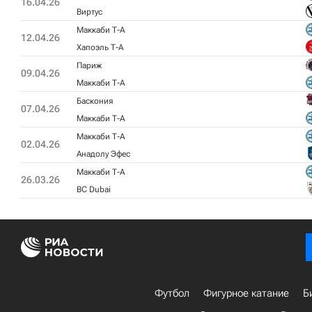
16.04.26
Виртус
Маккаби Т-А
12.04.26
Хапоэль Т-А
Париж
09.04.26
Маккаби Т-А
Баскония
07.04.26
Маккаби Т-А
Маккаби Т-А
02.04.26
Анадолу Эфес
Маккаби Т-А
26.03.26
BC Dubai
Футбол
Фигурное катание
Б