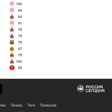
105
94
64
91
70
79
70
87
79
105
85
ries
Теннис
Теги
Полезное