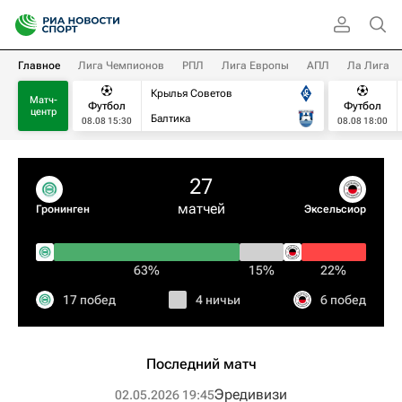
Главное
Лига Чемпионов
РПЛ
Лига Европы
АПЛ
Ла Лига
Крылья Советов
Матч-
Футбол
Футбол
центр
Балтика
08.08 15:30
08.08 18:00
27
матчей
Гронинген
Эксельсиор
63%
15%
22%
17 побед
4 ничьи
6 побед
Последний матч
Эредивизи
02.05.2026 19:45