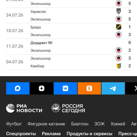
5
Эксельсиор
3
Хераклес
24.07.26
5
Эксельсиор
1
Бреда
18.07.26
3
Эксельсиор
0
Дордрехт 90
11.07.26
2
Эксельсиор
3
Эксельсиор
04.07.26
2
Камбюр
Футбол
Фигурное катание
Биатлон
ЗОЖ
Хоккей
Ав
Спецпроекты
Реклама
Продукты и сервисы
Пресс-ц