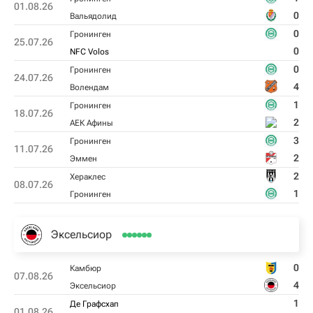
01.08.26
0
Вальядолид
0
Гронинген
25.07.26
0
NFC Volos
0
Гронинген
24.07.26
4
Волендам
1
Гронинген
18.07.26
2
АЕК Афины
3
Гронинген
11.07.26
2
Эммен
2
Хераклес
08.07.26
1
Гронинген
Эксельсиор
0
Камбюр
07.08.26
4
Эксельсиор
1
Де Графсхап
01.08.26