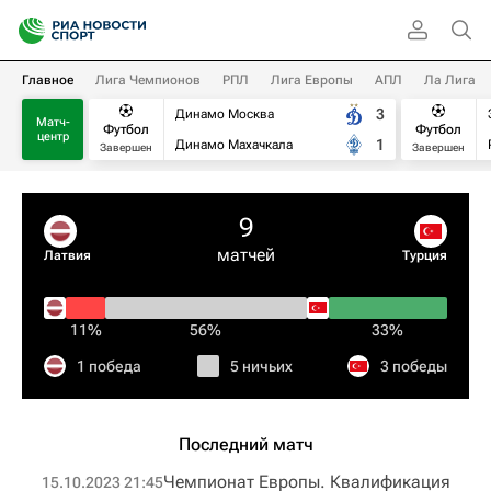
Главное
Лига Чемпионов
РПЛ
Лига Европы
АПЛ
Ла Лига
3
Динамо Москва
Матч-
Футбол
Футбол
центр
1
Динамо Махачкала
Завершен
Завершен
9
матчей
Латвия
Турция
11%
56%
33%
1 победа
5 ничьих
3 победы
Последний матч
Чемпионат Европы. Квалификация​
15.10.2023 21:45