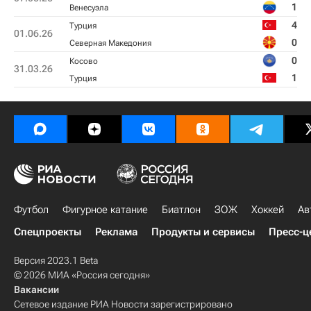
1
Венесуэла
4
Турция
01.06.26
0
Северная Македония
0
Косово
31.03.26
1
Турция
Футбол
Фигурное катание
Биатлон
ЗОЖ
Хоккей
Ав
Спецпроекты
Реклама
Продукты и сервисы
Пресс-ц
Версия 2023.1 Beta
© 2026 МИА «Россия сегодня»
Вакансии
Сетевое издание РИА Новости зарегистрировано