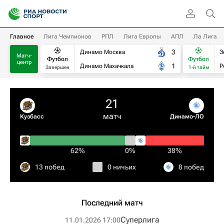
Главное
Лига Чемпионов
РПЛ
Лига Европы
АПЛ
Ла Лига
3
Динамо Москва
З
Матч-
Футбол
Футбол
центр
1
Динамо Махачкала
Р
Завершен
1-й тайм
21
матч
Кузбасс
Динамо-ЛО
62%
0%
38%
13 побед
0 ничьих
8 побед
Последний матч
Суперлига
11.01.2026 17:00