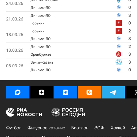
Динамо Москва
24.03.26
0
Динамо-ЛО
3
Динамо-ЛО
21.03.26
0
Горький
2
Горький
18.03.26
3
Динамо-ЛО
2
Динамо-ЛО
13.03.26
3
Оренбуржье
3
Зенит-Казань
08.03.26
0
Динамо-ЛО
Футбол
Фигурное катание
Биатлон
ЗОЖ
Хоккей
Ав