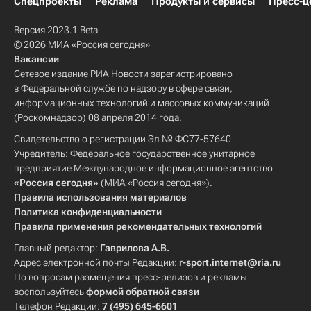
Спецпроекты
Реклама
Продукты и сервисы
Пресс-ц
Версия 2023.1 Beta
© 2026 МИА «Россия сегодня»
Вакансии
Сетевое издание РИА Новости зарегистрировано
в Федеральной службе по надзору в сфере связи,
информационных технологий и массовых коммуникаций
(Роскомнадзор) 08 апреля 2014 года.
Свидетельство о регистрации Эл № ФС77-57640
Учредитель: Федеральное государственное унитарное
предприятие Международное информационное агентство
«Россия сегодня»
(МИА «Россия сегодня»).
Правила использования материалов
Политика конфиденциальности
Правила применения рекомендательных технологий
Главный редактор:
Гаврилова А.В.
Адрес электронной почты Редакции:
r-sport.internet@ria.ru
По вопросам размещения пресс-релизов и рекламы
воспользуйтесь
формой обратной связи
Телефон Редакции:
7 (495) 645-6601