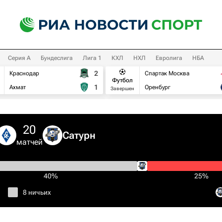
Серия А
Бундеслига
Лига 1
КХЛ
НХЛ
Евролига
НБА
2
Краснодар
Спартак Москва
Футбол
1
Ахмат
Оренбург
Завершен
20
Сатурн
матчей
40%
25%
8 ничьих