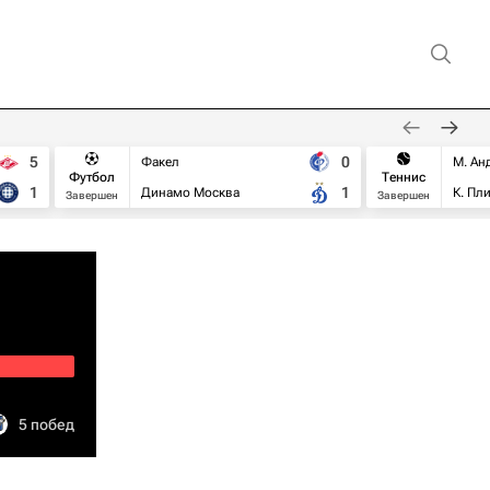
5
0
Факел
М. Ан
Футбол
Теннис
1
1
Динамо Москва
К. Пл
Завершен
Завершен
5 побед