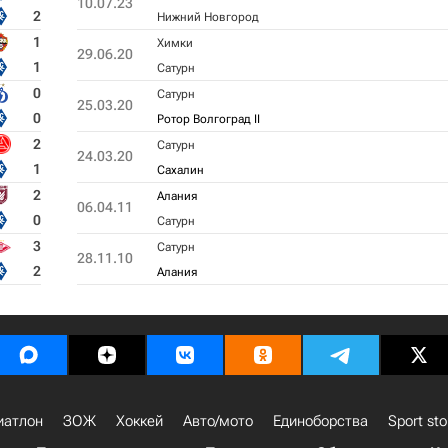
10.07.23
2
Нижний Новгород
1
Химки
29.06.20
1
Сатурн
0
Сатурн
25.03.20
0
Ротор Волгоград II
2
Сатурн
24.03.20
1
Сахалин
2
Алания
06.04.11
0
Сатурн
3
Сатурн
28.11.10
2
Алания
иатлон
ЗОЖ
Хоккей
Авто/мото
Единоборства
Sport sto