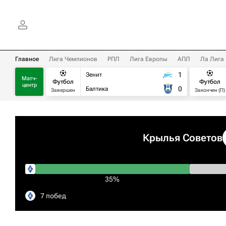
Главное
Лига Чемпионов
РПЛ
Лига Европы
АПЛ
Ла Лига
1
Зенит
Матч-
Футбол
Футбол
центр
0
Балтика
Завершен
Закончен (П)
Крылья Советов
35%
7 побед