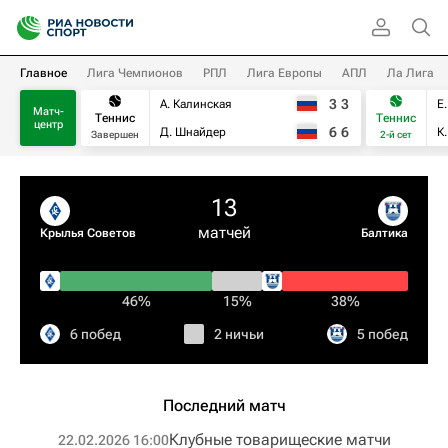
Главное
Лига Чемпионов
РПЛ
Лига Европы
АПЛ
Ла Лига
3
3
А. Калинская
Е
Матч-
Теннис
Теннис
центр
6
6
Д. Шнайдер
К
Завершен
2-й сет
13
матчей
Крылья Советов
Балтика
46%
15%
38%
6 побед
2 ничьи
5 побед
Последний матч
Клубные товарищеские матчи
22.02.2026 16:00