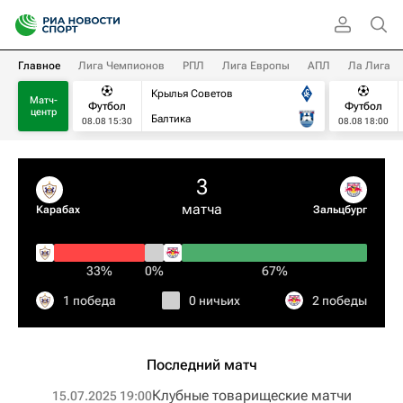
Главное
Лига Чемпионов
РПЛ
Лига Европы
АПЛ
Ла Лига
Крылья Советов
Матч-
Футбол
Футбол
центр
Балтика
08.08 15:30
08.08 18:00
3
матча
Карабах
Зальцбург
33%
0%
67%
1 победа
0 ничьих
2 победы
Последний матч
Клубные товарищеские матчи
15.07.2025 19:00