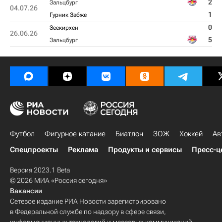
2
Зальцбург
04.07.26
1
Гурник Забже
0
Зеекирхен
26.06.26
5
Зальцбург
Футбол
Фигурное катание
Биатлон
ЗОЖ
Хоккей
Ав
Спецпроекты
Реклама
Продукты и сервисы
Пресс-ц
Версия 2023.1 Beta
© 2026 МИА «Россия сегодня»
Вакансии
Сетевое издание РИА Новости зарегистрировано
в Федеральной службе по надзору в сфере связи,