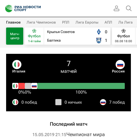
Главное
Лига Чемпионов
РПЛ
Лига Европы
АПЛ
Ла Лига
0
Крылья Советов
Матч-
Футбол
Футбол
центр
1
Балтика
1-й тайм
08.08 18:00
7
матчей
Италия
Россия
0%
0%
100%
0 побед
0 ничьих
7 побед
Последний матч
Чемпионат мира
15.05.2019 21:15