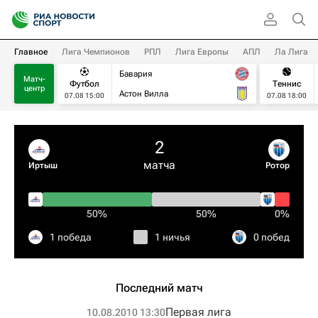
Главное
Лига Чемпионов
РПЛ
Лига Европы
АПЛ
Ла Лига
Бавария
Матч-
Футбол
Теннис
центр
Астон Вилла
07.08 15:00
07.08 18:00
2
матча
Иртыш
Ротор
50%
50%
0%
1 победа
1 ничья
0 побед
Последний матч
Первая лига
10.08.2010 13:30