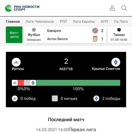
Главное
Лига Чемпионов
РПЛ
Лига Европы
АПЛ
Ла Лига
2
Бавария
Матч-
Футбол
Теннис
центр
1
Астон Вилла
Завершен
07.08 18:00
2
матча
Иртыш
Крылья Советов
0%
0%
100%
0 побед
0 ничьих
2 победы
Последний матч
Первая лига
14.03.2021 14:00