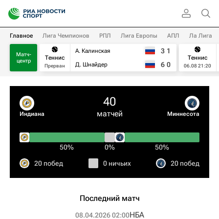
Главное
Лига Чемпионов
РПЛ
Лига Европы
АПЛ
Ла Лига
3
1
А. Калинская
Матч-
Теннис
Теннис
центр
6
0
Д. Шнайдер
Прерван
06.08 21:20
40
матчей
Индиана
Миннесота
50%
0%
50%
20 побед
0 ничьих
20 побед
Последний матч
НБА
08.04.2026 02:00