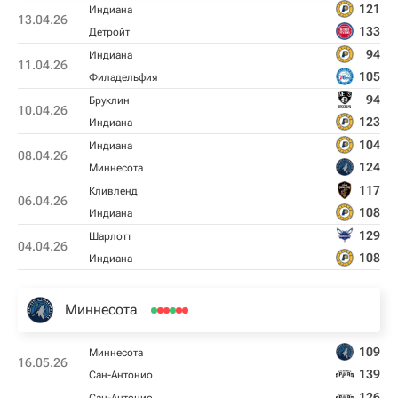
121
Индиана
13.04.26
133
Детройт
94
Индиана
11.04.26
105
Филадельфия
94
Бруклин
10.04.26
123
Индиана
104
Индиана
08.04.26
124
Миннесота
117
Кливленд
06.04.26
108
Индиана
129
Шарлотт
04.04.26
108
Индиана
Миннесота
109
Миннесота
16.05.26
139
Сан-Антонио
126