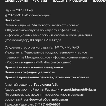
Спецпроекты
Реклама
Продукты и сервисы
Пресс-ц
Версия 2023.1 Beta
© 2026 МИА «Россия сегодня»
Вакансии
Сетевое издание РИА Новости зарегистрировано
в Федеральной службе по надзору в сфере связи,
информационных технологий и массовых коммуникаций
(Роскомнадзор) 08 апреля 2014 года.
Свидетельство о регистрации Эл № ФС77-57640
Учредитель: Федеральное государственное унитарное
предприятие Международное информационное агентство
«Россия сегодня»
(МИА «Россия сегодня»).
Правила использования материалов
Политика конфиденциальности
Правила применения рекомендательных технологий
Главный редактор:
Гаврилова А.В.
Адрес электронной почты Редакции:
r-sport.internet@ria.ru
По вопросам размещения пресс-релизов и рекламы
воспользуйтесь
формой обратной связи
Телефон Редакции:
7 (495) 645-6601