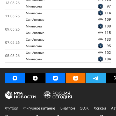
Сан-Антонио
13.05.26
97
Миннесота
114
Миннесота
11.05.26
109
Сан-Антонио
108
Миннесота
09.05.26
115
Сан-Антонио
133
Сан-Антонио
07.05.26
95
Миннесота
102
Сан-Антонио
05.05.26
104
Миннесота
Футбол
Фигурное катание
Биатлон
ЗОЖ
Хоккей
Ав