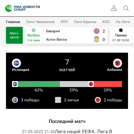
Главное
Лига Чемпионов
РПЛ
Лига Европы
АПЛ
Ла Лига
2
Бавария
Матч-
Футбол
Теннис
центр
0
Астон Вилла
2-й тайм
07.08 18:00
7
матчей
Исландия
Албания
43%
29%
29%
3 победы
2 ничьи
2 победы
Последний матч
Лига наций УЕФА. Лига B
27.09.2022 21:45