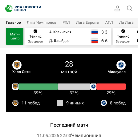
Главное
Лига Чемпионов
РПЛ
Лига Европы
АПЛ
Ла Лига
3
3
А. Калинская
Матч-
Теннис
Теннис
центр
6
6
Д. Шнайдер
Завершен
Завершен
28
матчей
Халл Сити
Миллуолл
39%
32%
29%
11 побед
9 ничьих
8 побед
Последний матч
Чемпионшип
11.05.2026 22:00