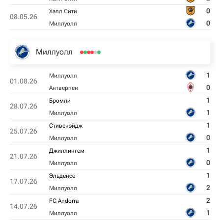
0
Халл Сити
08.05.26
0
Миллуолл
Миллуолл
1
Миллуолл
01.08.26
0
Антверпен
1
Бромли
28.07.26
1
Миллуолл
1
Стивенэйдж
25.07.26
0
Миллуолл
1
Джиллингем
21.07.26
0
Миллуолл
1
Эльденсе
17.07.26
2
Миллуолл
2
FC Andorra
14.07.26
1
Миллуолл