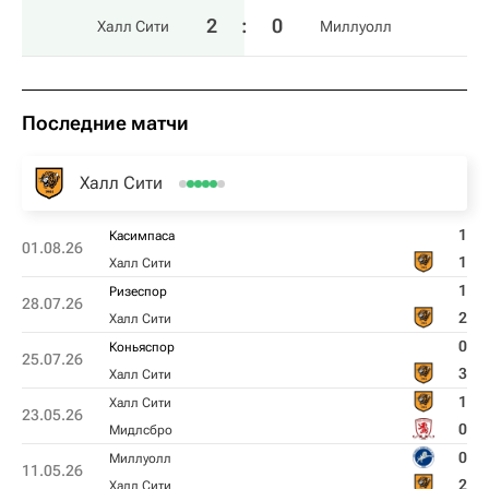
2
:
0
Халл Сити
Миллуолл
Последние матчи
Халл Сити
1
Касимпаса
01.08.26
1
Халл Сити
1
Ризеспор
28.07.26
2
Халл Сити
0
Коньяспор
25.07.26
3
Халл Сити
1
Халл Сити
23.05.26
0
Мидлсбро
0
Миллуолл
11.05.26
2
Халл Сити