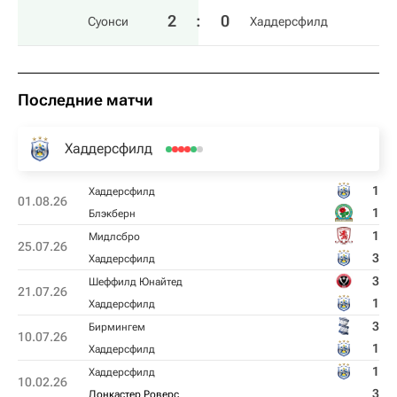
2
:
0
Суонси
Хаддерсфилд
Последние матчи
Хаддерсфилд
1
Хаддерсфилд
01.08.26
1
Блэкберн
1
Мидлсбро
25.07.26
3
Хаддерсфилд
3
Шеффилд Юнайтед
21.07.26
1
Хаддерсфилд
3
Бирмингем
10.07.26
1
Хаддерсфилд
1
Хаддерсфилд
10.02.26
3
Донкастер Роверс