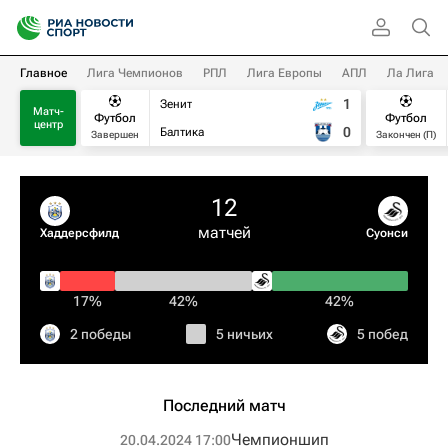
Главное
Лига Чемпионов
РПЛ
Лига Европы
АПЛ
Ла Лига
1
Зенит
Матч-
Футбол
Футбол
центр
0
Балтика
Завершен
Закончен (П)
12
матчей
Хаддерсфилд
Суонси
17%
42%
42%
2 победы
5 ничьих
5 побед
Последний матч
Чемпионшип
20.04.2024 17:00