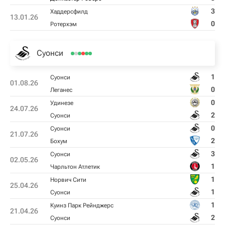
3
Хаддерсфилд
13.01.26
0
Ротерхэм
Суонси
1
Суонси
01.08.26
0
Леганес
0
Удинезе
24.07.26
2
Суонси
0
Суонси
21.07.26
2
Бохум
3
Суонси
02.05.26
1
Чарльтон Атлетик
1
Норвич Сити
25.04.26
1
Суонси
1
Куинз Парк Рейнджерс
21.04.26
2
Суонси