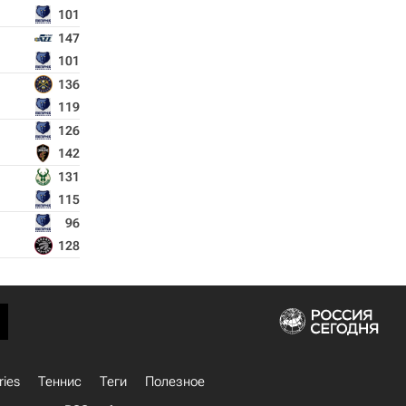
101
147
101
136
119
126
142
131
115
96
128
ries
Теннис
Теги
Полезное