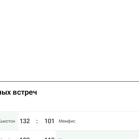
ных встреч
132
:
101
Хьюстон
Мемфис