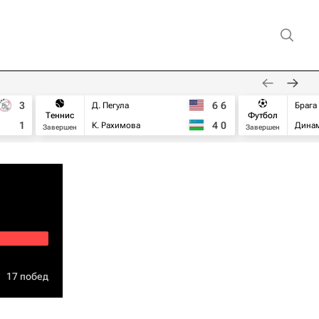
3
6
6
Д. Пегула
Брага
Теннис
Футбол
1
4
0
К. Рахимова
Дина
Завершен
Завершен
17 побед