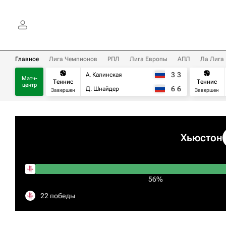
Главное
Лига Чемпионов
РПЛ
Лига Европы
АПЛ
Ла Лига
3
3
А. Калинская
Матч-
Теннис
Теннис
центр
6
6
Д. Шнайдер
Завершен
Завершен
Хьюстон
56%
22 победы