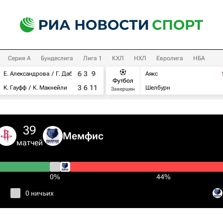
Серия А
Бундеслига
Лига 1
КХЛ
НХЛ
Евролига
НБА
6
3
9
Е. Александрова
Г. Дабровски
Аякс
Футбол
3
6
11
К. Гауфф
К. Макнейли
Шелбурн
Завершен
39
Мемфис
матчей
0%
44%
0 ничьих