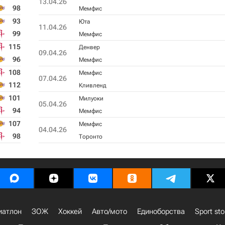
13.04.26
98
Мемфис
93
Юта
11.04.26
99
Мемфис
115
Денвер
09.04.26
96
Мемфис
108
Мемфис
07.04.26
112
Кливленд
101
Милуоки
05.04.26
94
Мемфис
107
Мемфис
04.04.26
98
Торонто
иатлон
ЗОЖ
Хоккей
Авто/мото
Единоборства
Sport sto