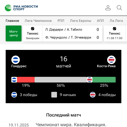
Главное
Лига Чемпионов
РПЛ
Лига Европы
АПЛ
Ла Лига
0
Л. Дардери
А. Табило
Матч-
Теннис
Теннис
центр
0
Ф. Черундоло
Т. Этчеверри
Завершен
11.08 17:00
16
матчей
Гондурас
Коста-Рика
19%
56%
25%
3 победы
9 ничьих
4 победы
Последний матч
Чемпионат мира. Квалификация.
19.11.2025