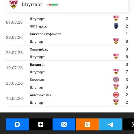
Штутгарт
2
Штутгарт
01.08.26
2
ФК Париж
1
Киккерс Оффенбах
29.07.26
8
Штутгарт
0
Холленбах
25.07.26
5
Штутгарт
0
Балинген
19.07.26
7
Штутгарт
3
Бавария
23.05.26
0
Штутгарт
2
Айнтрахт Фр
16.05.26
2
Штутгарт