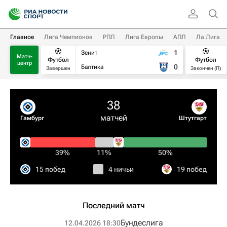
Главное
Лига Чемпионов
РПЛ
Лига Европы
АПЛ
Ла Лига
1
Зенит
Матч-
Футбол
Футбол
центр
0
Балтика
Завершен
Закончен (П)
38
матчей
Гамбург
Штутгарт
39%
11%
50%
15 побед
4 ничьи
19 побед
Последний матч
Бундеслига
12.04.2026 18:30