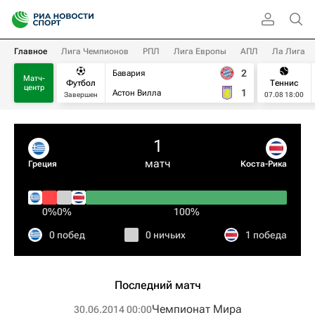
Главное
Лига Чемпионов
РПЛ
Лига Европы
АПЛ
Ла Лига
2
Бавария
Матч-
Футбол
Теннис
центр
1
Астон Вилла
Завершен
07.08 18:00
1
матч
Греция
Коста-Рика
0%
0%
100%
0 побед
0 ничьих
1 победа
Последний матч
Чемпионат Мира
30.06.2014 00:00