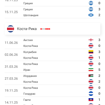
18.11.25
0
Греция
3
Греция
15.11.25
2
Шотландия
Коста-Рика
3
Англия
11.06.26
0
Коста-Рика
3
Колумбия
02.06.26
1
Коста-Рика
0
Коста-Рика
31.03.26
5
Иран
2
Иордания
27.03.26
2
Коста-Рика
0
Коста-Рика
19.11.25
0
Гондурас
1
Гаити
14.11.25