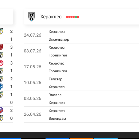
Хераклес
2
Хераклес
24.07.26
1
Эксельсиор
3
Хераклес
08.07.26
1
Гронинген
3
Хераклес
17.05.26
1
Гронинген
2
Телстар
10.05.26
1
Хераклес
1
Зволле
03.05.26
0
Хераклес
2
Хераклес
26.04.26
0
Волендам