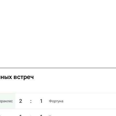
чных встреч
2
:
1
ераклес
Фортуна