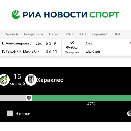
Серия А
Бундеслига
Лига 1
КХЛ
НХЛ
Евролига
НБА
6
3
9
Е. Александрова
Г. Дабровски
Аякс
Футбол
3
6
11
К. Гауфф
К. Макнейли
Шелбурн
Завершен
15
Хераклес
матчей
47%
4 ничьи