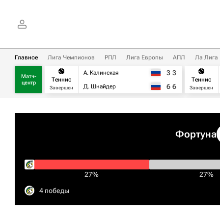
Главное
Лига Чемпионов
РПЛ
Лига Европы
АПЛ
Ла Лига
3
3
А. Калинская
Матч-
Теннис
Теннис
центр
6
6
Д. Шнайдер
Завершен
Завершен
Фортуна
27%
27%
4 победы