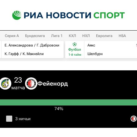
Серия А
Бундеслига
Лига 1
КХЛ
НХЛ
Евролига
НБА
Е. Александрова
Г. Дабровски
Аякс
Футбол
К. Гауфф
К. Макнейли
Шелбурн
1-й тайм
23
Фейенорд
матча
74%
3 ничьи