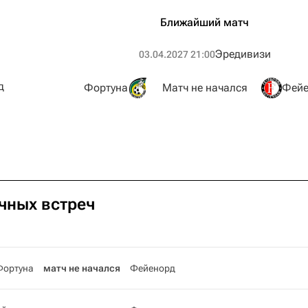
Ближайший матч
Эредивизи
03.04.2027 21:00
д
Фортуна
Матч не начался
Фейе
чных встреч
Фортуна
матч не начался
Фейенорд