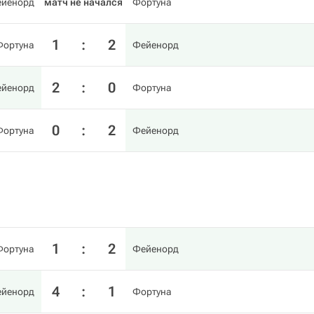
йенорд
матч не начался
Фортуна
1
:
2
Фортуна
Фейенорд
2
:
0
йенорд
Фортуна
0
:
2
Фортуна
Фейенорд
1
:
2
Фортуна
Фейенорд
4
:
1
йенорд
Фортуна