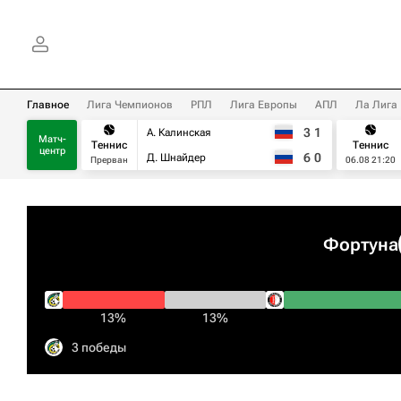
Главное
Лига Чемпионов
РПЛ
Лига Европы
АПЛ
Ла Лига
3
1
А. Калинская
Матч-
Теннис
Теннис
центр
6
0
Д. Шнайдер
Прерван
06.08 21:20
Фортуна
13%
13%
3 победы