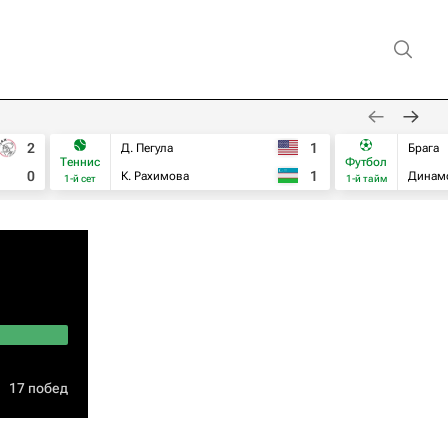
2
1
Д. Пегула
Брага
Теннис
Футбол
0
1
К. Рахимова
Динам
1-й сет
1-й тайм
17 побед