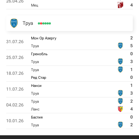
26.04.26
4
Мец
Труа
2
Мон Ор Азергу
31.07.26
5
Труа
0
Гренобль
25.07.26
3
Труа
1
Труа
18.07.26
0
Ред Стар
1
Нанси
11.07.26
3
Труа
2
Труа
04.02.26
4
Ланс
0
Бастия
10.01.26
2
Труа