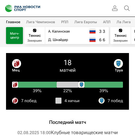
Главное
Лига Чемпионов
РПЛ
Лига Европы
АПЛ
Ла Лига
3
3
А. Калинская
Матч-
Теннис
Теннис
центр
6
6
Д. Шнайдер
Завершен
Завершен
18
матчей
Мец
Труа
39%
22%
39%
7 побед
4 ничьи
7 побед
Последний матч
Клубные товарищеские матчи
02.08.2025 18:00