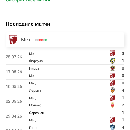
Последние матчи
Мец
3
Мец
25.07.26
1
Фортуна
0
Ницца
17.05.26
0
Мец
0
Мец
10.05.26
4
Лорьян
1
Мец
02.05.26
2
Монако
1
Серезьен
29.04.26
1
Мец
4
Гавр