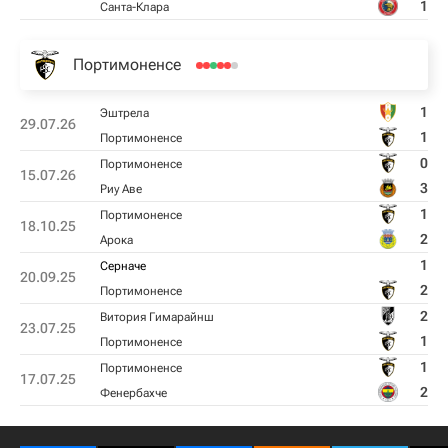
1
Санта-Клара
Портимоненсе
1
Эштрела
29.07.26
1
Портимоненсе
0
Портимоненсе
15.07.26
3
Риу Аве
1
Портимоненсе
18.10.25
2
Арока
1
Серначе
20.09.25
2
Портимоненсе
2
Витория Гимарайнш
23.07.25
1
Портимоненсе
1
Портимоненсе
17.07.25
2
Фенербахче