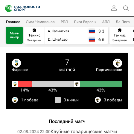
Главное
Лига Чемпионов
РПЛ
Лига Европы
АПЛ
Ла Лига
3
3
А. Калинская
Матч-
Теннис
Теннис
центр
6
6
Д. Шнайдер
Завершен
Завершен
7
матчей
Фаренсе
Портимоненсе
14%
43%
43%
1 победа
3 ничьи
3 победы
Последний матч
Клубные товарищеские матчи
02.08.2024 22:00