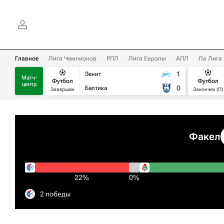
Главное
Лига Чемпионов
РПЛ
Лига Европы
АПЛ
Ла Лига
1
Зенит
Матч-
Футбол
Футбол
центр
0
Балтика
Завершен
Закончен (П)
Факел
22%
0%
2 победы