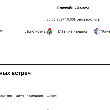
Ближайший матч
Премьер-лига
20.03.2027 19:00
ив
Локомотив
Матч не начался
Факе
ных встреч
комотив
матч не начался
Факел