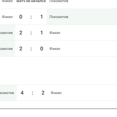
Факел
матч не начался
Локомотив
0
:
1
Факел
Локомотив
2
:
1
комотив
Факел
2
:
0
комотив
Факел
4
:
2
комотив
Факел