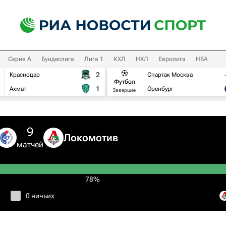
Серия А
Бундеслига
Лига 1
КХЛ
НХЛ
Евролига
НБА
2
Краснодар
Спартак Москва
Футбол
1
Ахмат
Оренбург
Завершен
9
Локомотив
матчей
78%
0 ничьих