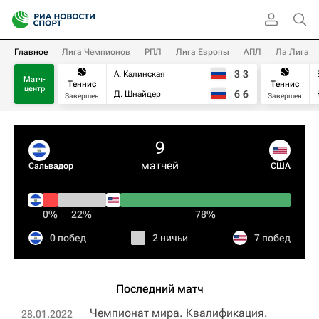
Главное
Лига Чемпионов
РПЛ
Лига Европы
АПЛ
Ла Лига
3
3
А. Калинская
Матч-
Теннис
Теннис
центр
6
6
Д. Шнайдер
Завершен
Завершен
9
матчей
Сальвадор
США
0%
22%
78%
0 побед
2 ничьи
7 побед
Последний матч
Чемпионат мира. Квалификация.
28.01.2022