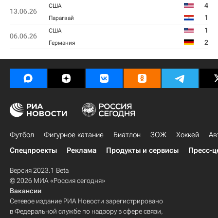
4
США
13.06.26
1
Парагвай
1
США
06.06.26
2
Германия
Футбол
Фигурное катание
Биатлон
ЗОЖ
Хоккей
Ав
Спецпроекты
Реклама
Продукты и сервисы
Пресс-ц
Версия 2023.1 Beta
© 2026 МИА «Россия сегодня»
Вакансии
Сетевое издание РИА Новости зарегистрировано
в Федеральной службе по надзору в сфере связи,