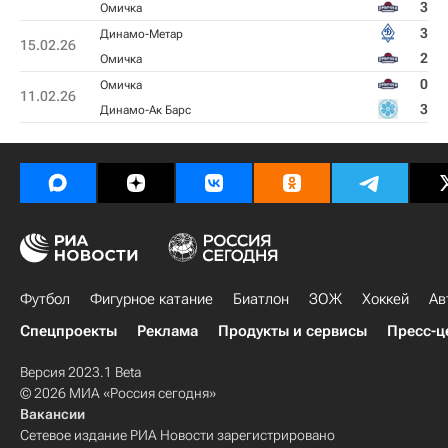
3
Омичка
3
Динамо-Метар
15.02.26
2
Омичка
0
Омичка
11.02.26
3
Динамо-Ак Барс
Футбол
Фигурное катание
Биатлон
ЗОЖ
Хоккей
Ав
Спецпроекты
Реклама
Продукты и сервисы
Пресс-ц
Версия 2023.1 Beta
© 2026 МИА «Россия сегодня»
Вакансии
Сетевое издание РИА Новости зарегистрировано