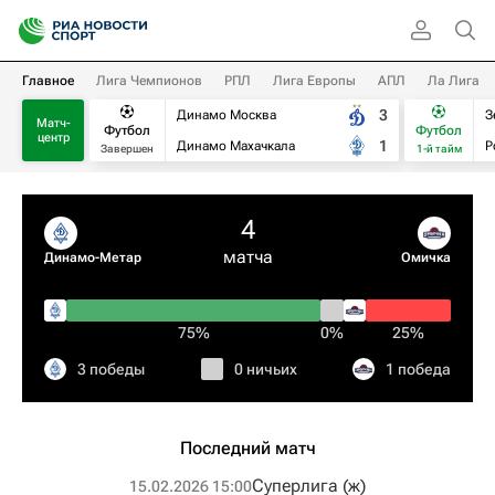
Главное
Лига Чемпионов
РПЛ
Лига Европы
АПЛ
Ла Лига
3
Динамо Москва
З
Матч-
Футбол
Футбол
центр
1
Динамо Махачкала
Р
Завершен
1-й тайм
4
матча
Динамо-Метар
Омичка
75%
0%
25%
3 победы
0 ничьих
1 победа
Последний матч
Суперлига (ж)
15.02.2026 15:00