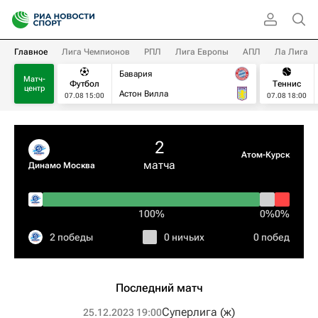
Главное
Лига Чемпионов
РПЛ
Лига Европы
АПЛ
Ла Лига
Бавария
Матч-
Футбол
Теннис
центр
Астон Вилла
07.08 15:00
07.08 18:00
2
Атом-Курск
матча
Динамо Москва
100%
0%
0%
2 победы
0 ничьих
0 побед
Последний матч
Суперлига (ж)
25.12.2023 19:00