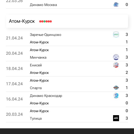
22.03.26
0
Динамо Москва
Атом-Курск
3
Заречье-Одинцово
21.04.24
1
Атом-Курск
1
Атом-Курск
20.04.24
3
Минчанка
3
Енисей
18.04.24
2
Атом-Курск
3
Атом-Курск
17.04.24
1
Спарта
3
Динамо Краснодар
16.04.24
0
Атом-Курск
0
Атом-Курск
20.03.24
3
Тулица