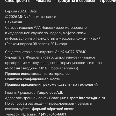
Спецпроекты
Реклама
Продукты и сервисы
Пресс-ц
Версия 2023.1 Beta
© 2026 МИА «Россия сегодня»
Вакансии
Сетевое издание РИА Новости зарегистрировано
в Федеральной службе по надзору в сфере связи,
информационных технологий и массовых коммуникаций
(Роскомнадзор) 08 апреля 2014 года.
Свидетельство о регистрации Эл № ФС77-57640
Учредитель: Федеральное государственное унитарное
предприятие Международное информационное агентство
«Россия сегодня»
(МИА «Россия сегодня»).
Правила использования материалов
Политика конфиденциальности
Правила применения рекомендательных технологий
Главный редактор:
Гаврилова А.В.
Адрес электронной почты Редакции:
r-sport.internet@ria.ru
По вопросам размещения пресс-релизов и рекламы
воспользуйтесь
формой обратной связи
Телефон Редакции:
7 (495) 645-6601