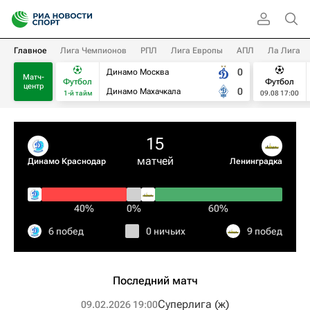
Главное
Лига Чемпионов
РПЛ
Лига Европы
АПЛ
Ла Лига
0
Динамо Москва
Матч-
Футбол
Футбол
центр
0
Динамо Махачкала
1-й тайм
09.08 17:00
15
матчей
Динамо Краснодар
Ленинградка
40%
0%
60%
6 побед
0 ничьих
9 побед
Последний матч
Суперлига (ж)
09.02.2026 19:00