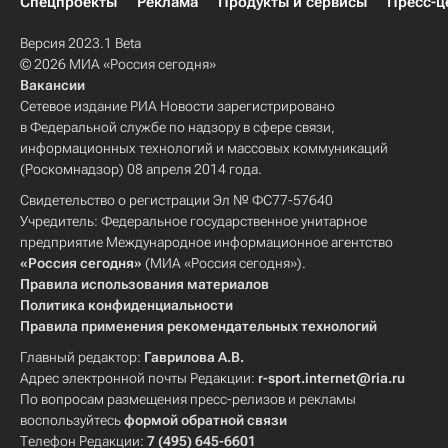
Спецпроекты
Реклама
Продукты и сервисы
Пресс-ц
Версия 2023.1 Beta
© 2026 МИА «Россия сегодня»
Вакансии
Сетевое издание РИА Новости зарегистрировано
в Федеральной службе по надзору в сфере связи,
информационных технологий и массовых коммуникаций
(Роскомнадзор) 08 апреля 2014 года.
Свидетельство о регистрации Эл № ФС77-57640
Учредитель: Федеральное государственное унитарное
предприятие Международное информационное агентство
«Россия сегодня»
(МИА «Россия сегодня»).
Правила использования материалов
Политика конфиденциальности
Правила применения рекомендательных технологий
Главный редактор:
Гаврилова А.В.
Адрес электронной почты Редакции:
r-sport.internet@ria.ru
По вопросам размещения пресс-релизов и рекламы
воспользуйтесь
формой обратной связи
Телефон Редакции:
7 (495) 645-6601