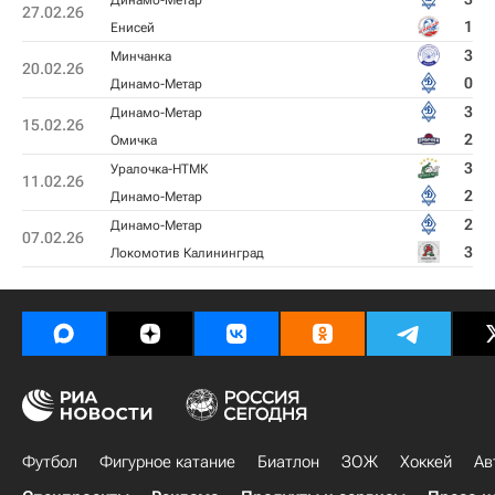
Динамо-Метар
27.02.26
1
Енисей
3
Минчанка
20.02.26
0
Динамо-Метар
3
Динамо-Метар
15.02.26
2
Омичка
3
Уралочка-НТМК
11.02.26
2
Динамо-Метар
2
Динамо-Метар
07.02.26
3
Локомотив Калининград
Футбол
Фигурное катание
Биатлон
ЗОЖ
Хоккей
Ав