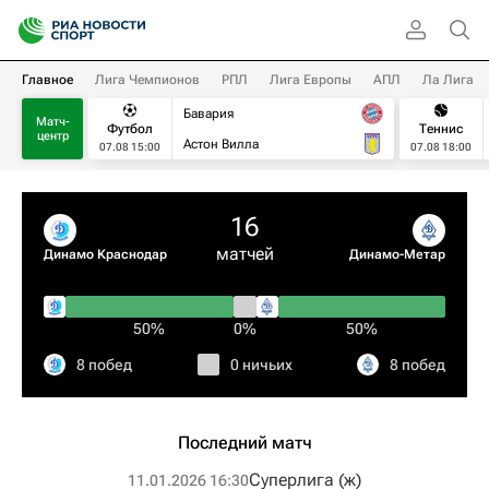
Главное
Лига Чемпионов
РПЛ
Лига Европы
АПЛ
Ла Лига
Бавария
Матч-
Футбол
Теннис
центр
Астон Вилла
07.08 15:00
07.08 18:00
16
матчей
Динамо Краснодар
Динамо-Метар
50%
0%
50%
8 побед
0 ничьих
8 побед
Последний матч
Суперлига (ж)
11.01.2026 16:30